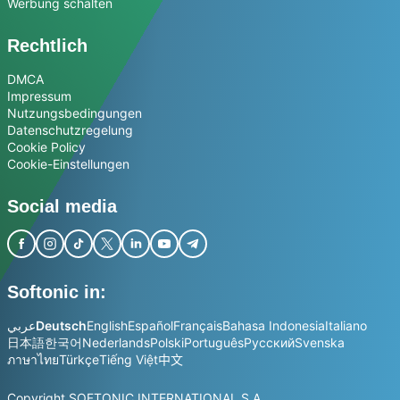
Werbung schalten
Rechtlich
DMCA
Impressum
Nutzungsbedingungen
Datenschutzregelung
Cookie Policy
Cookie-Einstellungen
Social media
Softonic in:
عربي
Deutsch
English
Español
Français
Bahasa Indonesia
Italiano
日本語
한국어
Nederlands
Polski
Português
Русский
Svenska
ภาษาไทย
Türkçe
Tiếng Việt
中文
Copyright SOFTONIC INTERNATIONAL S.A.